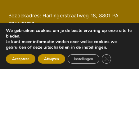
Bezoekadres: Harlingerstraatweg 18, 8801 PA
FRANEKER
We gebruiken cookies om je de beste ervaring op onze site te
Postadres: Postbus 58, 8800 AB FRANEKER
bieden.
Je kunt meer informatie vinden over welke cookies we
Mobiel: 06 12929006
gebruiken of deze uitschakelen in de
instellingen
.
Email: g.vandijk@waadhoeke.nl
Sluit AVG/GDPR 
Accepteer
Afwijzen
Instellingen
Website: www.monumentenwaadhoeke.nl of
www.stichtingmonumentenwaadhoeke.nl
IBAN: NL87 RABO 0320 474267
RSIN: 813825416
Kamer van Koophandel: 41004874
WEBSITE