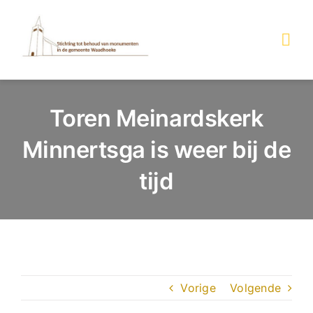
Ga
naar
inhoud
Togg
Navi
BEGIN
Toren Meinardskerk
MONUMENTEN
Minnertsga is weer bij de
tijd
WERKZAAMHEDEN
OVER DE STICHTING
ANBI
Vorige
Volgende
CONTACT