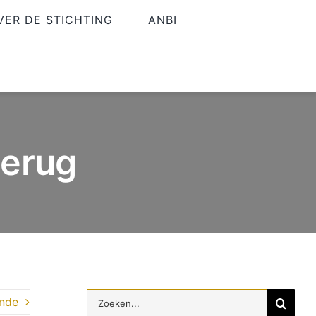
VER DE STICHTING
ANBI
terug
Zoeken
nde