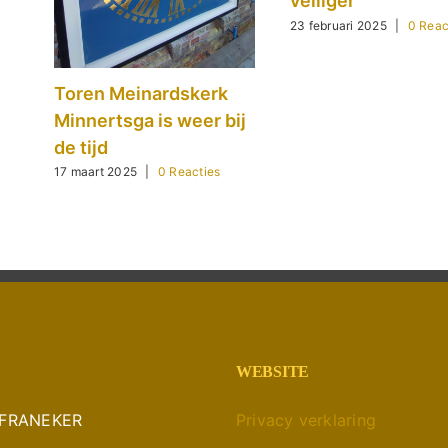
veiliger
23 februari 2025
|
0 Reac
Toren Meinardskerk
Minnertsga is weer bij
de tijd
17 maart 2025
|
0 Reacties
WEBSITE
A FRANEKER
Privacy verklaring