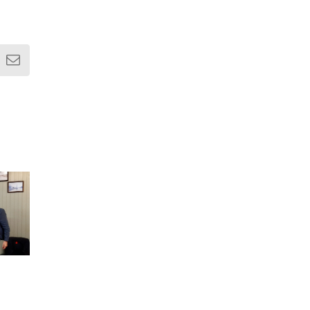
erest
E-
mail
Wiksel fan de
flaggewacht to
Klepel torenklok
Deinum